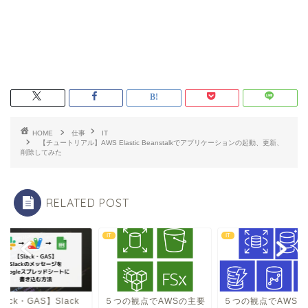
HOME
仕事
IT
【チュートリアル】AWS Elastic Beanstalkでアプリケーションの起動、更新、
削除してみた
RELATED POST
IT
IT
lack・GAS】Slack
５つの観点でAWSの主要
５つの観点でAWSの