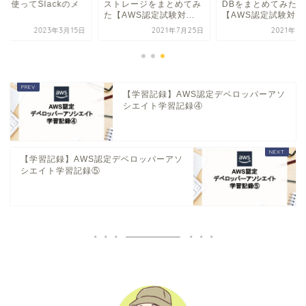
pを使ってSlackのメ
ストレージをまとめてみ
DBをまとめてみた
...
た【AWS認定試験対...
【AWS認定試験対策
2023年3月15日
2021年7月25日
2021年7
【学習記録】AWS認定デベロッパーアソ
シエイト学習記録④
【学習記録】AWS認定デベロッパーアソ
シエイト学習記録⑤