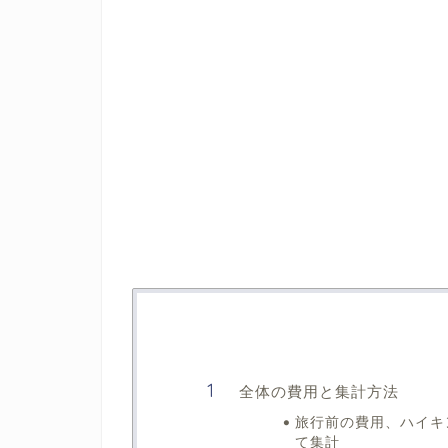
全体の費⽤と集計⽅法
旅行前の費用、ハイキ
て集計