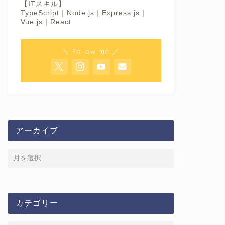
【ITスキル】
TypeScript｜Node.js｜Express.js｜
Vue.js｜React
＼ Follow me ／
アーカイブ
カテゴリー