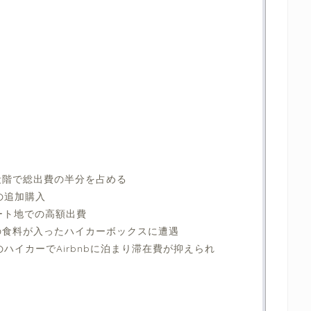
段階で総出費の半分を占める
の追加購⼊
ート地での高額出費
の食料が入ったハイカーボックスに遭遇
ハイカーでAirbnbに泊まり滞在費が抑えられ