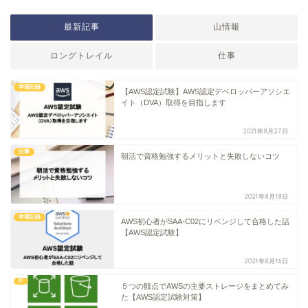
最新記事
山情報
ロングトレイル
仕事
学習記録
【AWS認定試験】AWS認定デベロッパーアソシエ
イト（DVA）取得を目指します
2021年8月27日
仕事
朝活で資格勉強するメリットと失敗しないコツ
2021年8月18日
学習記録
AWS初心者がSAA-C02にリベンジして合格した話
【AWS認定試験】
2021年8月16日
IT
５つの観点でAWSの主要ストレージをまとめてみ
た【AWS認定試験対策】