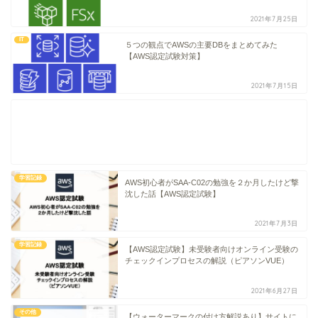
2021年7月25日
IT
５つの観点でAWSの主要DBをまとめてみた
【AWS認定試験対策】
2021年7月15日
学習記録
AWS初心者がSAA-C02の勉強を２か月したけど撃
沈した話【AWS認定試験】
2021年7月3日
学習記録
【AWS認定試験】未受験者向けオンライン受験の
チェックインプロセスの解説（ピアソンVUE）
2021年6月27日
その他
【ウォーターマークの付け方解説あり】サイトに